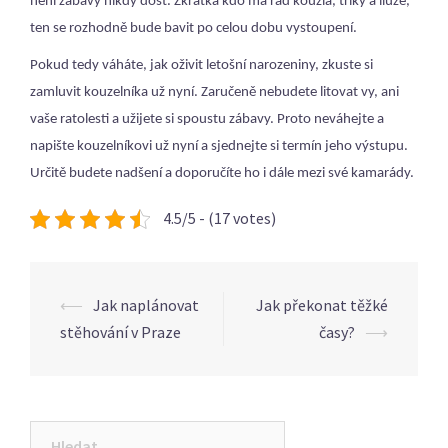
není zábavy nikdy dost. Zkrátka kdo má rád kouzla, triky a iluze,
ten se rozhodně bude bavit po celou dobu vystoupení.
Pokud tedy váháte, jak oživit letošní narozeniny, zkuste si
zamluvit kouzelníka už nyní. Zaručeně nebudete litovat vy, ani
vaše ratolesti a užijete si spoustu zábavy. Proto neváhejte a
napište kouzelníkovi už nyní a sjednejte si termín jeho výstupu.
Určitě budete nadšení a doporučíte ho i dále mezi své kamarády.
4.5/5 - (17 votes)
Post
⟵
Jak naplánovat
Jak překonat těžké
navigation
stěhování v Praze
časy?
⟶
Vyhledávání