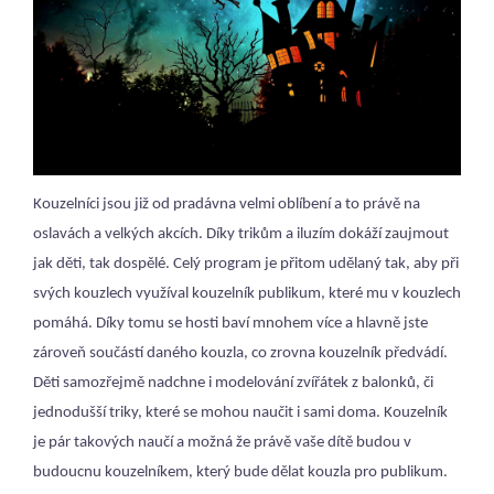
Kouzelníci jsou již od pradávna velmi oblíbení a to právě na
oslavách a velkých akcích. Díky trikům a iluzím dokáží zaujmout
jak děti, tak dospělé. Celý program je přitom udělaný tak, aby při
svých kouzlech využíval kouzelník publikum, které mu v kouzlech
pomáhá. Díky tomu se hosti baví mnohem více a hlavně jste
zároveň součástí daného kouzla, co zrovna kouzelník předvádí.
Děti samozřejmě nadchne i modelování zvířátek z balonků, či
jednodušší triky, které se mohou naučit i sami doma. Kouzelník
je pár takových naučí a možná že právě vaše dítě budou v
budoucnu kouzelníkem, který bude dělat kouzla pro publikum.