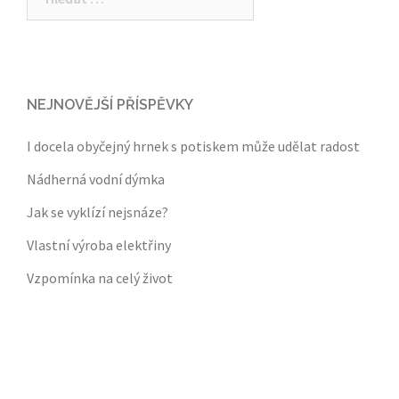
NEJNOVĚJŠÍ PŘÍSPĚVKY
I docela obyčejný hrnek s potiskem může udělat radost
Nádherná vodní dýmka
Jak se vyklízí nejsnáze?
Vlastní výroba elektřiny
Vzpomínka na celý život