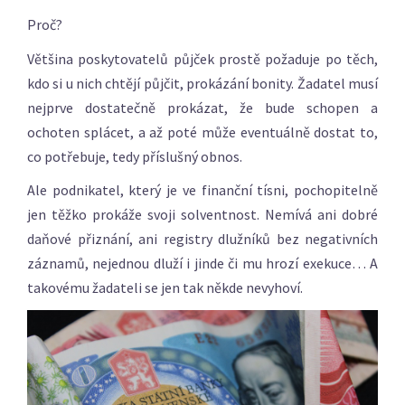
Proč?
Většina poskytovatelů půjček prostě požaduje po těch,
kdo si u nich chtějí půjčit, prokázání bonity. Žadatel musí
nejprve dostatečně prokázat, že bude schopen a
ochoten splácet, a až poté může eventuálně dostat to,
co potřebuje, tedy příslušný obnos.
Ale podnikatel, který je ve finanční tísni, pochopitelně
jen těžko prokáže svoji solventnost. Nemívá ani dobré
daňové přiznání, ani registry dlužníků bez negativních
záznamů, nejednou dluží i jinde či mu hrozí exekuce… A
takovému žadateli se jen tak někde nevyhoví.