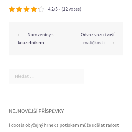
4.2/5 - (12 votes)
Post
⟵
Narozeniny s
Odvoz vozu i vaší
navigation
kouzelníkem
maličkosti
⟶
Vyhledávání
NEJNOVĚJŠÍ PŘÍSPĚVKY
I docela obyčejný hrnek s potiskem může udělat radost