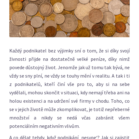
Každý podnikatel bez výjimky sní o tom, že si díky svojí
živnosti přijde na dostatečně velké peníze, díky nimž
povede důstojný život. Jenomže jak už tomu tak bývá, ne
vždy se sny plní, ne vždy se touhy mění v realitu. A tak i ti
z podnikatelů, kteří činí vše pro to, aby si na sebe
vydělali, mohou skončit v situaci, kdy nemají třeba ani na
holou existenci a na udržení své firmy v chodu. Toho, co
se v jejich životě může zkomplikovat, je totiž nepřeberné
množství a nikdy se nedá včas zabránit všem
potenciálním negativním vlivům.
A co dělat tehdy, když podnikání ‚nesype‘? Jak si zajistit