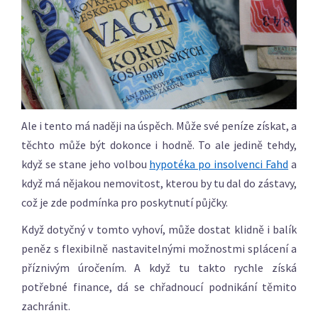
Ale i tento má naději na úspěch. Může své peníze získat, a
těchto může být dokonce i hodně. To ale jedině tehdy,
když se stane jeho volbou
hypotéka po insolvenci Fahd
a
když má nějakou nemovitost, kterou by tu dal do zástavy,
což je zde podmínka pro poskytnutí půjčky.
Když dotyčný v tomto vyhoví, může dostat klidně i balík
peněz s flexibilně nastavitelnými možnostmi splácení a
příznivým úročením. A když tu takto rychle získá
potřebné finance, dá se chřadnoucí podnikání těmito
zachránit.