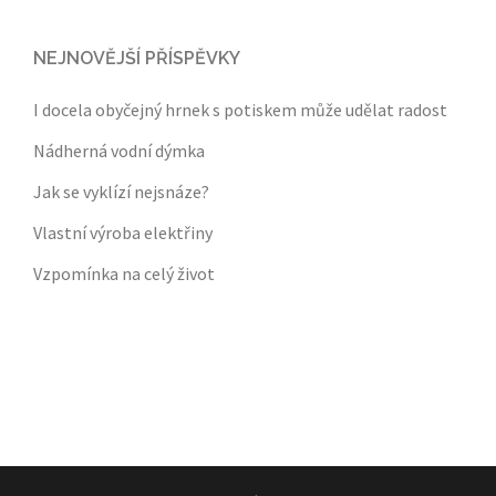
NEJNOVĚJŠÍ PŘÍSPĚVKY
I docela obyčejný hrnek s potiskem může udělat radost
Nádherná vodní dýmka
Jak se vyklízí nejsnáze?
Vlastní výroba elektřiny
Vzpomínka na celý život