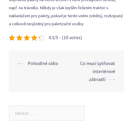
např. na trávníku. Někdy je však lepším řešením traktor s
nakladačem pro palety, pokud je terén velmi zvlněný, rozkopaný
a celkově nesjízdný pro paletizační vozíky.
4.3/5 - (10 votes)
Post
⟵
Pohodlné sídlo
Co musí splňovat
navigation
interiérové
zábradlí
⟶
Vyhledávání