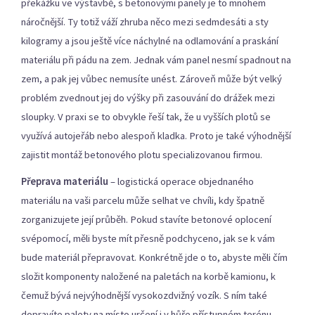
překážku ve výstavbě, s betonovými panely je to mnohem
náročnější. Ty totiž váží zhruba něco mezi sedmdesáti a sty
kilogramy a jsou ještě více náchylné na odlamování a praskání
materiálu při pádu na zem. Jednak vám panel nesmí spadnout na
zem, a pak jej vůbec nemusíte unést. Zároveň může být velký
problém zvednout jej do výšky při zasouvání do drážek mezi
sloupky. V praxi se to obvykle řeší tak, že u vyšších plotů se
využívá autojeřáb nebo alespoň kladka. Proto je také výhodnější
zajistit montáž betonového plotu specializovanou firmou.
Přeprava materiálu
– logistická operace objednaného
materiálu na vaši parcelu může selhat ve chvíli, kdy špatně
zorganizujete její průběh. Pokud stavíte betonové oplocení
svépomocí, měli byste mít přesně podchyceno, jak se k vám
bude materiál přepravovat. Konkrétně jde o to, abyste měli čím
složit komponenty naložené na paletách na korbě kamionu, k
čemuž bývá nejvýhodnější vysokozdvižný vozík. S ním také
dopravíte palety na místo určení i v hůře přístupném terénu,