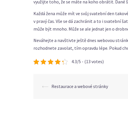
využijte toho, že se máte na koho obrátit. Dané š
Každá žena může mít ve svůj svatební den takové š
v pravý čas. Vše se dá zachránit a to i svatební ša
může být mnoho. Může se ale jednat jen o drobno
Neváhejte a navštivte ještě dnes webovou stránk
rozhodnete zavolat, tím opravdu lépe. Pokud chc
4.3/5 - (13 votes)
Post
⟵
Restaurace a webové stránky
navigation