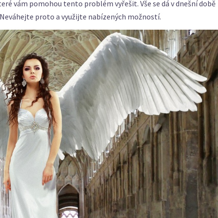
které vám pomohou tento problém vyřešit. Vše se dá v dnešní době
Neváhejte proto a využijte nabízených možností.