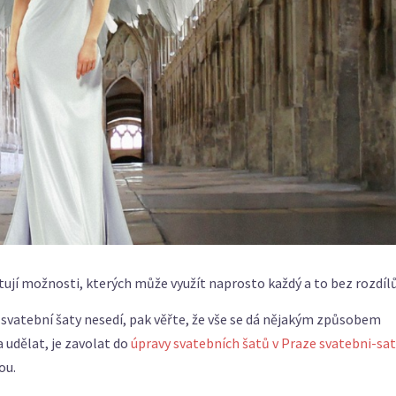
stují možnosti, kterých může využít naprosto každý a to bez rozdílů
 svatební šaty nesedí, pak věřte, že vše se dá nějakým způsobem
a udělat, je zavolat do
úpravy svatebních šatů v Praze svatebni-sat
ou.