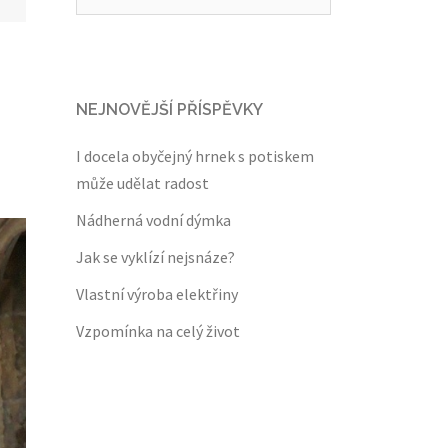
NEJNOVĚJŠÍ PŘÍSPĚVKY
I docela obyčejný hrnek s potiskem
může udělat radost
Nádherná vodní dýmka
Jak se vyklízí nejsnáze?
Vlastní výroba elektřiny
Vzpomínka na celý život