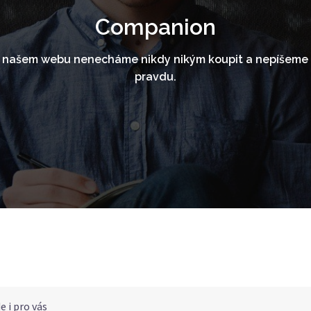
Companion
a našem webu nenecháme nikdy nikým koupit a nepíšeme t
pravdu.
e i pro vás