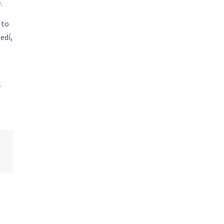
.
 to
edí,
.