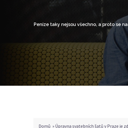
Skip
to
content
Peníze taky nejsou všechno, a proto se n
Domů
»
Úpravna svatebních šatů v Praze je zd