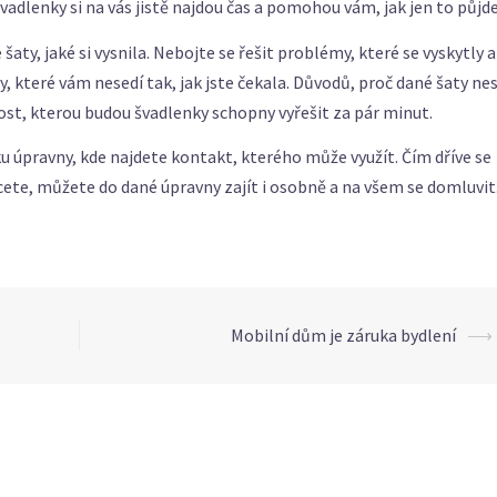
vadlenky si na vás jistě najdou čas a pomohou vám, jak jen to půjde
aty, jaké si vysnila. Nebojte se řešit problémy, které se vyskytly a
ty, které vám nesedí tak, jak jste čekala. Důvodů, proč dané šaty nes
st, kterou budou švadlenky schopny vyřešit za pár minut.
u úpravny, kde najdete kontakt, kterého může využít. Čím dříve se
ete, můžete do dané úpravny zajít i osobně a na všem se domluvit
Mobilní dům je záruka bydlení
⟶