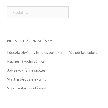
Vyhledávání
NEJNOVĚJŠÍ PŘÍSPĚVKY
I docela obyčejný hrnek s potiskem může udělat radost
Nádherná vodní dýmka
Jak se vyklízí nejsnáze?
Vlastní výroba elektřiny
Vzpomínka na celý život