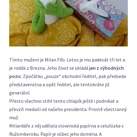
Tímto mužem je Milan Fiľo. Letos je mu padesát tři let a
je rodák z Brezna. Jeho život se skládá
jen z výhodných
pozic
. Zpočátku „pouze“ obchodní ředitel, pak předseda
představenstva a opět ředitel, ale tentokráte již
generální.
Přesto všechno stihl tento chlapík ještě i podnikat a
převzít medaili od našeho presidenta. Prostě všestranný
muž.
Miliardáře z něj udělala slovenská papírna a celulózka v
Ružomberoku. Papír je vůbec jeho doména. A