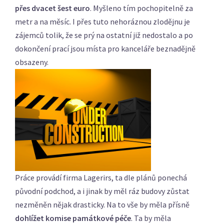
přes dvacet šest euro
. Myšleno tím pochopitelně za
metr a na měsíc. I přes tuto nehoráznou zlodějnu je
zájemců tolik, že se prý na ostatní již nedostalo a po
dokončení prací jsou místa pro kanceláře beznadějně
obsazeny.
Práce provádí firma Lagerirs, ta dle plánů ponechá
původní podchod, a i jinak by měl ráz budovy zůstat
nezměněn nějak drasticky. Na to vše by měla přísně
dohlížet komise památkové péče
. Ta by měla