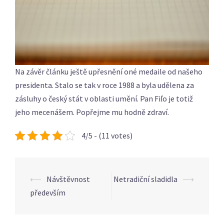
Na závěr článku ještě upřesnění oné medaile od našeho
presidenta. Stalo se tak v roce 1988 a byla udělena za
zásluhy o český stát v oblasti umění. Pan Fiľo je totiž
jeho mecenášem. Popřejme mu hodně zdraví.
4/5 - (11 votes)
Post
⟵
Návštěvnost
Netradiční sladidla
⟶
navigation
především