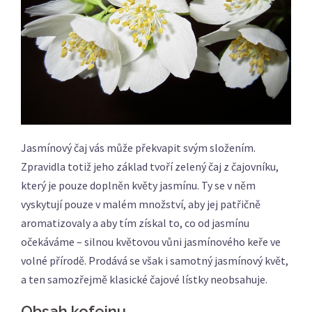
Jasmínový čaj vás může překvapit svým složením.
Zpravidla totiž jeho základ tvoří zelený čaj z čajovníku,
který je pouze doplněn květy jasmínu. Ty se v něm
vyskytují pouze v malém množství, aby jej patřičně
aromatizovaly a aby tím získal to, co od jasmínu
očekáváme – silnou květovou vůni jasmínového keře ve
volné přírodě. Prodává se však i samotný jasmínový květ,
a ten samozřejmě klasické čajové lístky neobsahuje.
Obsah kofeinu