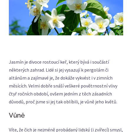
Jasmín je divoce rostoucí keř, který bývá i součástí
některých zahrad. Lidé si jej vysazují k pergolám či
altánům a zajímavé je, že dokáže vykvést i v zimních
měsících. Velmi dobře snáší veškeré povětrnostní vlivy
čtyř ročních období, ovšem jedním z těch zásadních
důvodů, proč jsme si jej tak oblíbili, je vůně jeho květů.
Vůně
Víte, že čich je nejméně probádaný lidský (i zvířecí) smysl,