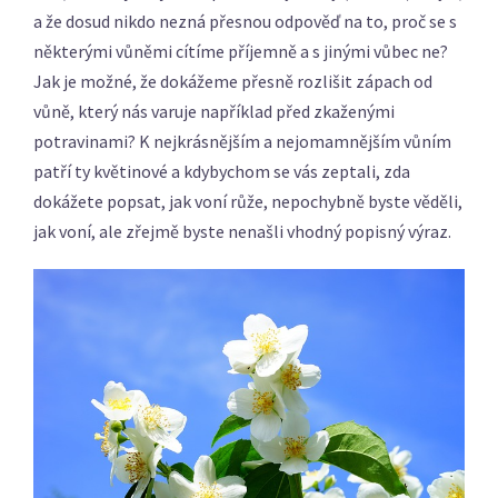
a že dosud nikdo nezná přesnou odpověď na to, proč se s
některými vůněmi cítíme příjemně a s jinými vůbec ne?
Jak je možné, že dokážeme přesně rozlišit zápach od
vůně, který nás varuje například před zkaženými
potravinami? K nejkrásnějším a nejomamnějším vůním
patří ty květinové a kdybychom se vás zeptali, zda
dokážete popsat, jak voní růže, nepochybně byste věděli,
jak voní, ale zřejmě byste nenašli vhodný popisný výraz.