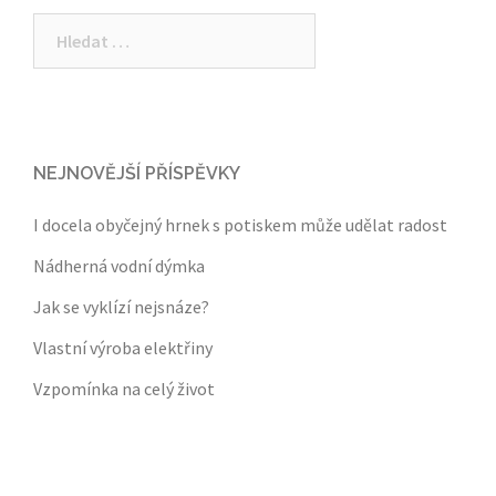
Vyhledávání
NEJNOVĚJŠÍ PŘÍSPĚVKY
I docela obyčejný hrnek s potiskem může udělat radost
Nádherná vodní dýmka
Jak se vyklízí nejsnáze?
Vlastní výroba elektřiny
Vzpomínka na celý život