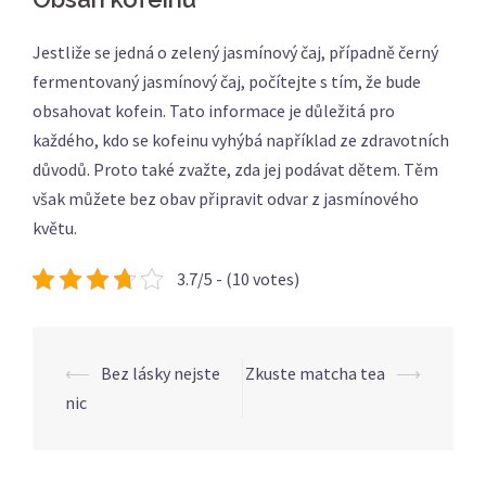
Jestliže se jedná o zelený jasmínový čaj, případně černý
fermentovaný jasmínový čaj, počítejte s tím, že bude
obsahovat kofein. Tato informace je důležitá pro
každého, kdo se kofeinu vyhýbá například ze zdravotních
důvodů. Proto také zvažte, zda jej podávat dětem. Těm
však můžete bez obav připravit odvar z jasmínového
květu.
3.7/5 - (10 votes)
Post
⟵
Bez lásky nejste
Zkuste matcha tea
⟶
navigation
nic