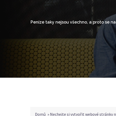
Skip
to
content
Peníze taky nejsou všechno, a proto se n
Domů
»
Nechejte si vytvořit webové stránky 