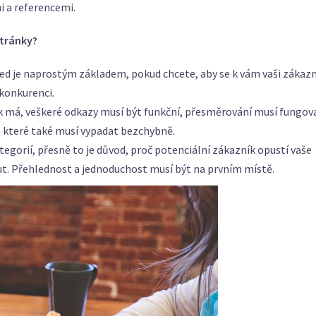
 a referencemi.
stránky?
 je naprostým základem, pokud chcete, aby se k vám vaši zákazn
 konkurenci.
ak má, veškeré odkazy musí být funkční, přesměrování musí fungov
, které také musí vypadat bezchybně.
tegorií, přesně to je důvod, proč potenciální zákazník opustí vaše
out. Přehlednost a jednoduchost musí být na prvním místě.