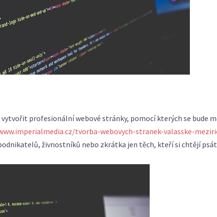
 vytvořit profesionální webové stránky, pomocí kterých se bude m
/www.imperialmedia.cz/tvorba-webovych-stranek-valasske-meziri
odnikatelů, živnostníků nebo zkrátka jen těch, kteří si chtějí psát