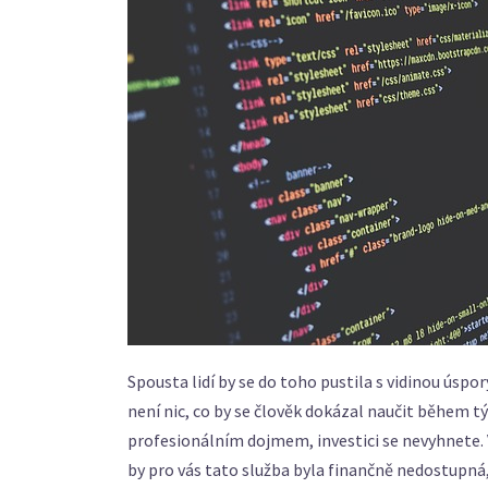
Spousta lidí by se do toho pustila s vidinou úsp
není nic, co by se člověk dokázal naučit během tý
profesionálním dojmem, investici se nevyhnete. 
by pro vás tato služba byla finančně nedostupná,