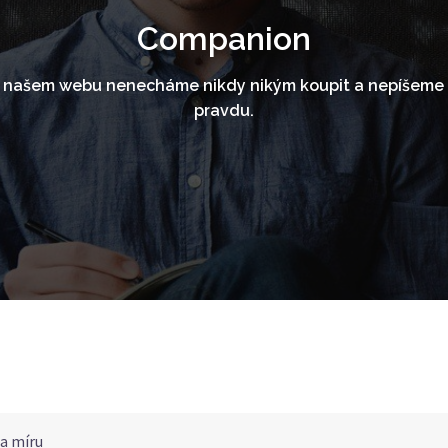
Companion
a našem webu nenecháme nikdy nikým koupit a nepíšeme t
pravdu.
na míru