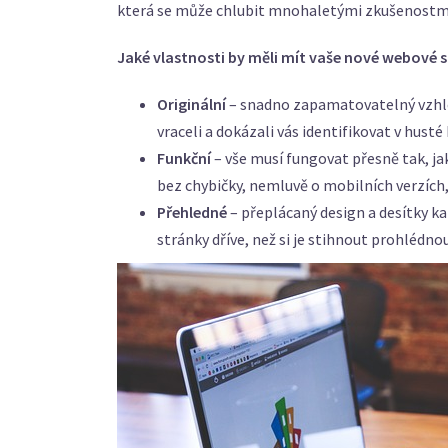
která se může chlubit mnohaletými zkušenostmi
Jaké vlastnosti by měli mít vaše nové webové 
Originální
– snadno zapamatovatelný vzhled
vraceli a dokázali vás identifikovat v husté
Funkční
– vše musí fungovat přesně tak, j
bez chybičky, nemluvě o mobilních verzích
Přehledné
– přeplácaný design a desítky ka
stránky dříve, než si je stihnout prohlédn