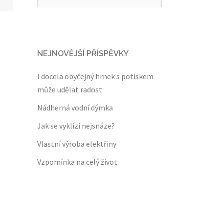
NEJNOVĚJŠÍ PŘÍSPĚVKY
I docela obyčejný hrnek s potiskem
může udělat radost
Nádherná vodní dýmka
Jak se vyklízí nejsnáze?
Vlastní výroba elektřiny
Vzpomínka na celý život