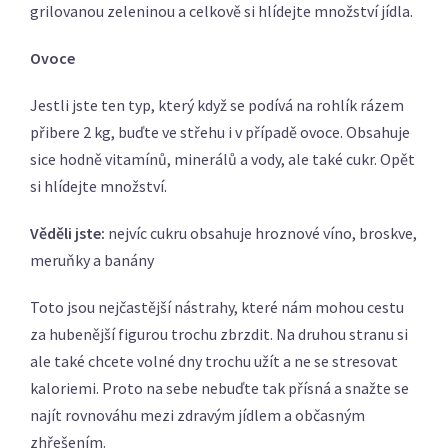
grilovanou zeleninou a celkově si hlídejte množství jídla.
Ovoce
Jestli jste ten typ, který když se podívá na rohlík rázem
přibere 2 kg, buďte ve střehu i v případě ovoce. Obsahuje
sice hodně vitamínů, minerálů a vody, ale také cukr. Opět
si hlídejte množství.
Věděli jste:
nejvíc cukru obsahuje hroznové víno, broskve,
meruňky a banány
Toto jsou nejčastější nástrahy, které nám mohou cestu
za hubenější figurou trochu zbrzdit. Na druhou stranu si
ale také chcete volné dny trochu užít a ne se stresovat
kaloriemi. Proto na sebe nebuďte tak přísná a snažte se
najít rovnováhu mezi zdravým jídlem a občasným
zhřešením.