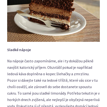
Sladké nápoje
Na nápoje často zapomínáme, ale i ty dokážou pěkně
navýšit kalorický příjem. Obzvlášť pokud je například
ledová káva doplněna o kopec šlehačky a zmrzlinu.
Pozor si dávejte také na ledové tříště, které vás sice v tu
chvíli osvěží, ale zároveň do sebe dostanete spoustu
cukru. To samé jsou sladké limonády. Potřeba tekutin je v
horkých dnech zvýšená, ale nejlepší je obyčejná neperlivá
voda. Pokud jste jí už přepitá, vyzkoušejte domácí ledový