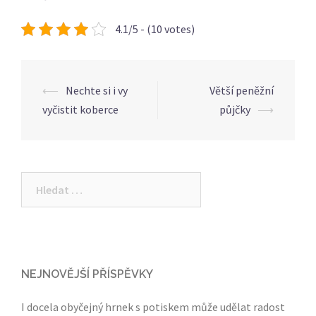
4.1/5 - (10 votes)
Post
⟵
Nechte si i vy
Větší peněžní
navigation
vyčistit koberce
půjčky
⟶
Vyhledávání
NEJNOVĚJŠÍ PŘÍSPĚVKY
I docela obyčejný hrnek s potiskem může udělat radost