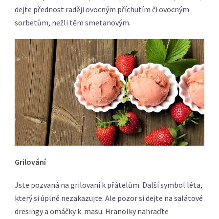
dejte přednost raději ovocným příchutím či ovocným
sorbetům, nežli těm smetanovým.
Grilování
Jste pozvaná na grilovaní k přátelům. Další symbol léta,
který si úplně nezakazujte. Ale pozor si dejte na salátové
dresingy a omáčky k masu. Hranolky nahraďte