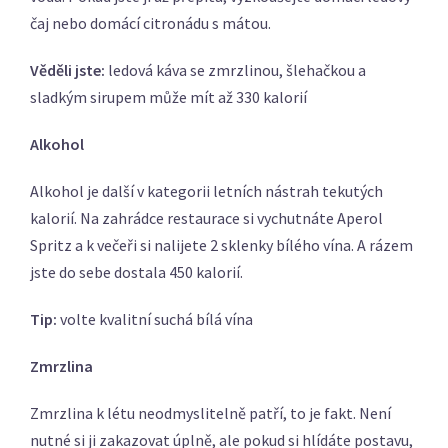
čaj nebo domácí citronádu s mátou.
Věděli jste:
ledová káva se zmrzlinou, šlehačkou a
sladkým sirupem může mít až 330 kalorií
Alkohol
Alkohol je další v kategorii letních nástrah tekutých
kalorií. Na zahrádce restaurace si vychutnáte Aperol
Spritz a k večeři si nalijete 2 sklenky bílého vína. A rázem
jste do sebe dostala 450 kalorií.
Tip:
volte kvalitní suchá bílá vína
Zmrzlina
Zmrzlina k létu neodmyslitelně patří, to je fakt. Není
nutné si ji zakazovat úplně, ale pokud si hlídáte postavu,