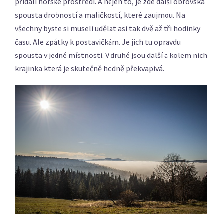
přidali horské prostředí. A nejen to, je zde další obrovská
spousta drobností a maličkostí, které zaujmou. Na
všechny byste si museli udělat asi tak dvě až tři hodinky
času. Ale zpátky k postavičkám. Je jich tu opravdu
spousta v jedné místnosti. V druhé jsou další a kolem nich
krajinka která je skutečně hodně překvapivá.