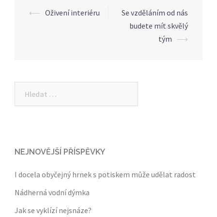
Post
⟵
Oživení interiéru
Se vzděláním od nás
navigation
budete mít skvělý
tým
⟶
Vyhledávání
NEJNOVĚJŠÍ PŘÍSPĚVKY
I docela obyčejný hrnek s potiskem může udělat radost
Nádherná vodní dýmka
Jak se vyklízí nejsnáze?