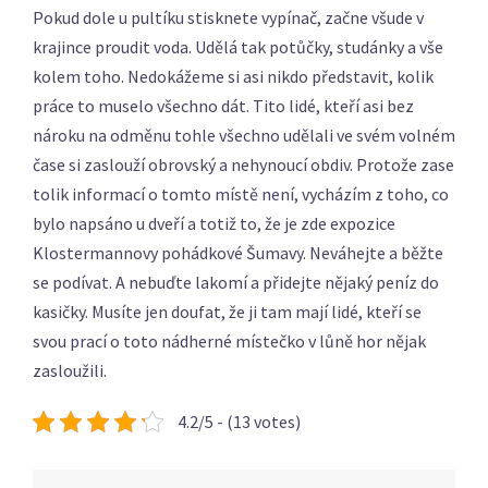
Pokud dole u pultíku stisknete vypínač, začne všude v
krajince proudit voda. Udělá tak potůčky, studánky a vše
kolem toho. Nedokážeme si asi nikdo představit, kolik
práce to muselo všechno dát. Tito lidé, kteří asi bez
nároku na odměnu tohle všechno udělali ve svém volném
čase si zaslouží obrovský a nehynoucí obdiv. Protože zase
tolik informací o tomto místě není, vycházím z toho, co
bylo napsáno u dveří a totiž to, že je zde expozice
Klostermannovy pohádkové Šumavy. Neváhejte a běžte
se podívat. A nebuďte lakomí a přidejte nějaký peníz do
kasičky. Musíte jen doufat, že ji tam mají lidé, kteří se
svou prací o toto nádherné místečko v lůně hor nějak
zasloužili.
4.2/5 - (13 votes)