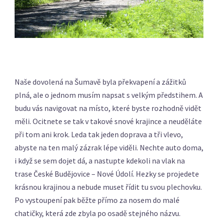
Naše dovolená na Šumavě byla překvapení a zážitků
plná, ale o jednom musím napsat s velkým předstihem. A
budu vás navigovat na místo, které byste rozhodně vidět
měli. Ocitnete se tak v takové snové krajince a neuděláte
při tom ani krok. Leda tak jeden doprava a tři vlevo,
abyste na ten malý zázrak lépe viděli. Nechte auto doma,
i když se sem dojet dá, a nastupte kdekoli na vlak na
trase České Budějovice – Nové Údolí. Hezky se projedete
krásnou krajinou a nebude muset řídit tu svou plechovku.
Po vystoupení pak běžte přímo za nosem do malé
chatičky, která zde zbyla po osadě stejného názvu.