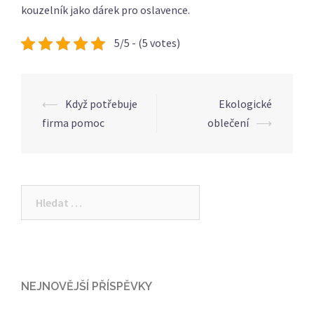
kouzelník jako dárek pro oslavence.
5/5 - (5 votes)
Post
⟵
Když potřebuje
Ekologické
navigation
firma pomoc
oblečení
⟶
Vyhledávání
NEJNOVĚJŠÍ PŘÍSPĚVKY