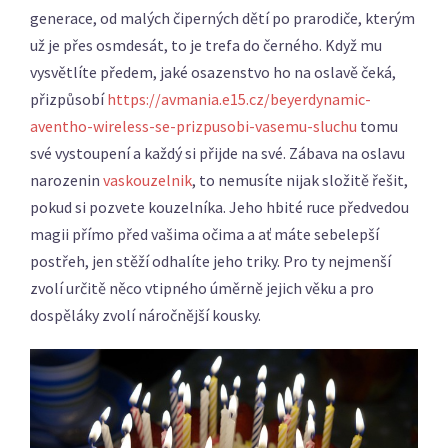
generace, od malých čiperných dětí po prarodiče, kterým
už je přes osmdesát, to je trefa do černého. Když mu
vysvětlíte předem, jaké osazenstvo ho na oslavě čeká,
přizpůsobí
https://avmania.e15.cz/beyerdynamic-
aventho-wireless-se-prizpusobi-vasemu-sluchu
tomu
své vystoupení a každý si přijde na své.
Zábava na oslavu
narozenin
vaskouzelnik
, to nemusíte nijak složitě řešit,
pokud si pozvete kouzelníka. Jeho hbité ruce předvedou
magii přímo před vašima očima a ať máte sebelepší
postřeh, jen stěží odhalíte jeho triky. Pro ty nejmenší
zvolí určitě něco vtipného úměrně jejich věku a pro
dospěláky zvolí náročnější kousky.